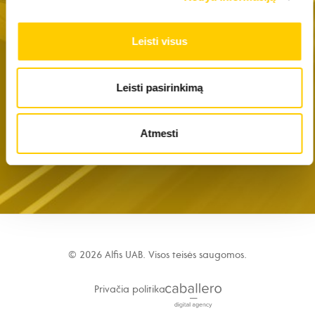
Leisti visus
Pramoniniai šaldytuvai ir šaldikliai
Leisti pasirinkimą
Kompaktiška ir lengva įranga
Atmesti
© 2026 Alfis UAB. Visos teisės saugomos.
Privačia politika