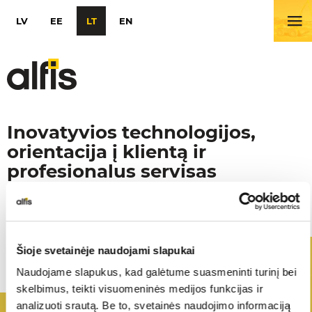
LV
EE
LT
EN
Inovatyvios technologijos,
orientacija į klientą ir
profesionalus servisas
PRADINIS PUSLAPIS
ISO 9001:2015
Vienintelis Liebherr prekės ženklo atstovas Lietuvoje
KONTAKTAI
Šioje svetainėje naudojami slapukai
Naudojame slapukus, kad galėtume suasmeninti turinį bei
skelbimus, teikti visuomeninės medijos funkcijas ir
analizuoti srautą. Be to, svetainės naudojimo informaciją