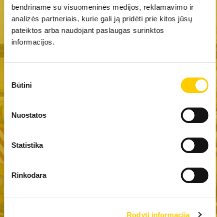
bendriname su visuomeninės medijos, reklamavimo ir
analizės partneriais, kurie gali ją pridėti prie kitos jūsų
pateiktos arba naudojant paslaugas surinktos
LIETUVA
LATVIJA
informacijos.
Sutikimo
ESTIJA
Būtini
pasirinkimas
Nuostatos
Statybinė ir industrinė technika
Statistika
Rinkodara
Buitiniai šaldytuvai ir šaldikliai
Rodyti informaciją