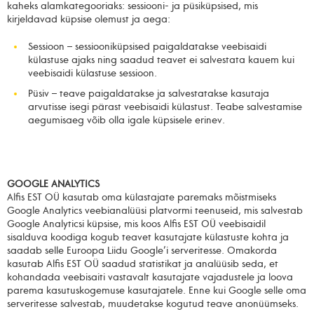
kaheks alamkategooriaks: sessiooni- ja püsiküpsised, mis
kirjeldavad küpsise olemust ja aega:
Sessioon – sessiooniküpsised paigaldatakse veebisaidi
külastuse ajaks ning saadud teavet ei salvestata kauem kui
veebisaidi külastuse sessioon.
Püsiv – teave paigaldatakse ja salvestatakse kasutaja
arvutisse isegi pärast veebisaidi külastust. Teabe salvestamise
aegumisaeg võib olla igale küpsisele erinev.
GOOGLE ANALYTICS
Alfis EST OÜ kasutab oma külastajate paremaks mõistmiseks
Google Analytics veebianalüüsi platvormi teenuseid, mis salvestab
Google Analyticsi küpsise, mis koos Alfis EST OÜ veebisaidil
sisalduva koodiga kogub teavet kasutajate külastuste kohta ja
saadab selle Euroopa Liidu Google’i serveritesse. Omakorda
kasutab Alfis EST OÜ saadud statistikat ja analüüsib seda, et
kohandada veebisaiti vastavalt kasutajate vajadustele ja loova
parema kasutuskogemuse kasutajatele. Enne kui Google selle oma
serveritesse salvestab, muudetakse kogutud teave anonüümseks.