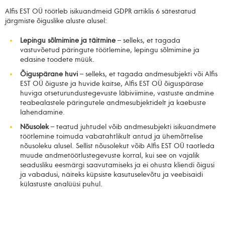
Alfis EST OÜ töötleb isikuandmeid GDPR artiklis 6 sätestatud
järgmiste õiguslike aluste alusel:
Lepingu sõlmimine ja täitmine
– selleks, et tagada
vastuvõetud päringute töötlemine, lepingu sõlmimine ja
edasine toodete müük.
Õiguspärane huvi
– selleks, et tagada andmesubjekti või Alfis
EST OÜ õiguste ja huvide kaitse, Alfis EST OÜ õiguspärase
huviga otseturundustegevuste läbiviimine, vastuste andmine
teabealastele päringutele andmesubjektidelt ja kaebuste
lahendamine.
Nõusolek
– teatud juhtudel võib andmesubjekti isikuandmete
töötlemine toimuda vabatahtlikult antud ja ühemõttelise
nõusoleku alusel. Sellist nõusolekut võib Alfis EST OÜ taotleda
muude andmetöötlustegevuste korral, kui see on vajalik
seadusliku eesmärgi saavutamiseks ja ei ohusta kliendi õigusi
ja vabadusi, näiteks küpsiste kasutuselevõtu ja veebisaidi
külastuste analüüsi puhul.