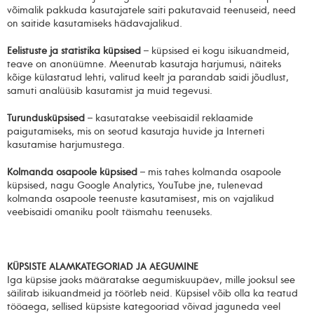
võimalik pakkuda kasutajatele saiti pakutavaid teenuseid, need
on saitide kasutamiseks hädavajalikud.
Eelistuste ja statistika küpsised
– küpsised ei kogu isikuandmeid,
teave on anonüümne. Meenutab kasutaja harjumusi, näiteks
kõige külastatud lehti, valitud keelt ja parandab saidi jõudlust,
samuti analüüsib kasutamist ja muid tegevusi.
Turundusküpsised
– kasutatakse veebisaidil reklaamide
paigutamiseks, mis on seotud kasutaja huvide ja Interneti
kasutamise harjumustega.
Kolmanda osapoole küpsised
– mis tahes kolmanda osapoole
küpsised, nagu Google Analytics, YouTube jne, tulenevad
kolmanda osapoole teenuste kasutamisest, mis on vajalikud
veebisaidi omaniku poolt täismahu teenuseks.
KÜPSISTE ALAMKATEGORIAD JA AEGUMINE
Iga küpsise jaoks määratakse aegumiskuupäev, mille jooksul see
säilitab isikuandmeid ja töötleb neid. Küpsisel võib olla ka teatud
tööaega, sellised küpsiste kategooriad võivad jaguneda veel