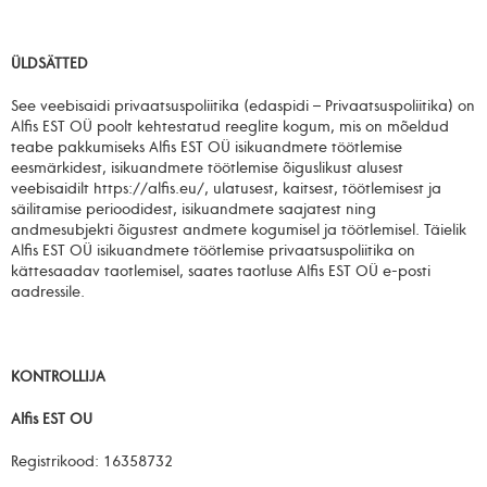
ÜLDSÄTTED
See veebisaidi privaatsuspoliitika (edaspidi – Privaatsuspoliitika) on
Alfis EST OÜ poolt kehtestatud reeglite kogum, mis on mõeldud
teabe pakkumiseks Alfis EST OÜ isikuandmete töötlemise
eesmärkidest, isikuandmete töötlemise õiguslikust alusest
veebisaidilt https://alfis.eu/, ulatusest, kaitsest, töötlemisest ja
säilitamise perioodidest, isikuandmete saajatest ning
andmesubjekti õigustest andmete kogumisel ja töötlemisel. Täielik
Alfis EST OÜ isikuandmete töötlemise privaatsuspoliitika on
kättesaadav taotlemisel, saates taotluse Alfis EST OÜ e-posti
aadressile.
KONTROLLIJA
Alfis EST OU
Registrikood: 16358732