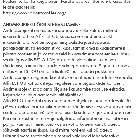
keelamise kohta kõige enam kasutatavates Interneti-brauserites
leiate aadressilt:
https://www.aboutcookies.org/.
ANDMESUBJEKTI ÕIGUSTE KASUTAMINE
Andmesubjektil on õigus saada teavet selle kohta, millised
isikuandmed on Alfis EST OÜ käes, seoses andmesubjekti
isikuandmete töötlemisega, ning paluda juurdepääsu,
parandamist, täiendamist või kustutamist oma isikuandmetest,
piirata töötlemist ja vastuväiteid isikuandmete töötlemise suhtes,
sealhulgas Alfis EST OÜ õigustatud huvide alusel toimuvat
töötlemist, samuti kasutada andmeportatiivsuse õigust, ulatuses,
milles Alfis EST OÜ on tehniliselt võimeline seda pakkuma.
Andmesubjekti õigused kasutatakse ulatuses, mis ei lähe vastuollu
Alfis EST OÜ kohustustega reguleerivate õigusaktide kohaselt.
Andmesubjekt saab oma õiguste kasutamise taotluse esitada,
kirjutades e-kirja aadressile alfis@alfis.ee.
Alfis EST OÜ saadab vastuse andmesubjekti e-posti aadressile 30
päeva jooksul pärast isikuandmete töötlemise eest vastutava isiku
andmete saamist, või postiteenuste kaudu allkirjastatud posti teel.
Kui enne vastamist on vaja selgitada informatsiooni või läbi viia
põhjalikum uurimine, võib vastus võtta kauem kui 30 päeva,
sõltuvalt taotluse sisust, kuid mitte rohkem kui 60 päeva.
Isikuandmete töötlemisega seotud vaidlused lahendatakse