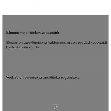
Isikuandmete töötlemise eesmärk
Sõnumite vastuvõtmine ja haldamine, mis on saadud veebisaidi
kontaktivormi kaudu.
Veebisaidi toimimise ja analüütika tagamiseks.