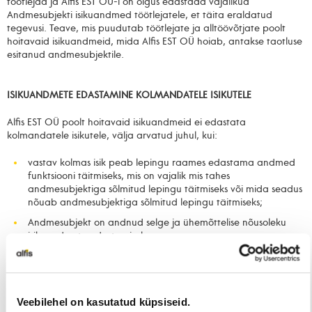
töötlejad ja Alfis EST OÜ-l on õigus edastada vajalikud
Andmesubjekti isikuandmed töötlejatele, et täita eraldatud
tegevusi. Teave, mis puudutab töötlejate ja alltöövõtjate poolt
hoitavaid isikuandmeid, mida Alfis EST OÜ hoiab, antakse taotluse
esitanud andmesubjektile.
ISIKUANDMETE EDASTAMINE KOLMANDATELE ISIKUTELE
Alfis EST OÜ poolt hoitavaid isikuandmeid ei edastata
kolmandatele isikutele, välja arvatud juhul, kui:
vastav kolmas isik peab lepingu raames edastama andmed
funktsiooni täitmiseks, mis on vajalik mis tahes
andmesubjektiga sõlmitud lepingu täitmiseks või mida seadus
nõuab andmesubjektiga sõlmitud lepingu täitmiseks;
Andmesubjekt on andnud selge ja ühemõttelise nõusoleku
isikuandmete edastamiseks;
isikuandmete avaldamine väljaspool Alfis EST OÜ-le
kehtestatud välist reguleerivat õigust, on Alfis EST OÜ poolt
seadusega kehtestatud kohustus mõistliku taotluse alusel ja
vastavalt väljaspool kehtestatud reguleerivaid õigusakte
Veebilehel on kasutatud küpsiseid.
sätestatud menetlustele ja ulatusele;