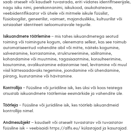
saab otseselt või kaudselt tuvastada, eriti viidates identifitseerijale,
nagu isiku nimi, perekonnanimi, isikukood, asukohateave,
veebiidentifikaator või ühele või mitmele isikule füüsilist,
füsioloogilist, geneetilist, vaimset, majanduslikku, kultuurilist või
sotsiaalset identiteeti iseloomustavale tegurile.
Isikuandmete töötlemine
– mis tahes isikuandmetega seotud
toiming või toimingute kogum, olenemata sellest, kas see toimub
automatiseeritud vahendite abil või mitte, näiteks kogumine,
salvestamine, korrastamine, struktureerimine, säilitamine,
kohandamine või muutmine, tagasisaatmine, konsulteerimine,
kasutamine, avalikustamine edastamise teel, levitamine või muul
viisil kättesaadavaks tegemine, joondamine või ühendamine,
piirang, kustutamine või hävitamine.
Kontrollija
– Füüsiline või juriidiline isik, kes üksi või koos teistega
otsustab isikuandmete töötlemise eesmärkide ja vahendite üle.
Töötleja
– Füüsiline või juriidiline isik, kes töötleb isikuandmeid
kontrollija nimel.
Andmesubjekt
– kaudselt või otseselt tuvastatav või tuvastatav
füüsiline isik – veebisaidi https://alfis.eu/ külastajad ja kasutajad.