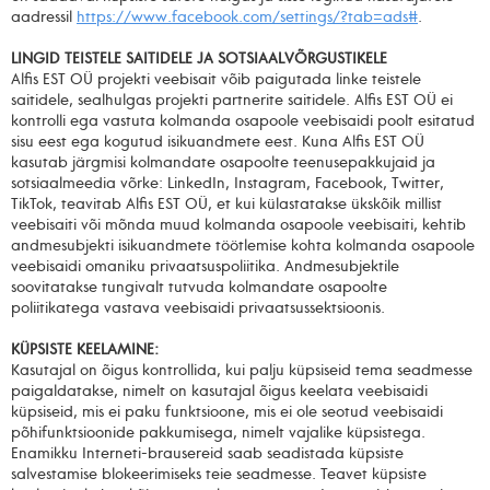
aadressil
https://www.facebook.com/settings/?tab=ads#
.
LINGID TEISTELE SAITIDELE JA SOTSIAALVÕRGUSTIKELE
Alfis EST OÜ projekti veebisait võib paigutada linke teistele
saitidele, sealhulgas projekti partnerite saitidele. Alfis EST OÜ ei
kontrolli ega vastuta kolmanda osapoole veebisaidi poolt esitatud
sisu eest ega kogutud isikuandmete eest. Kuna Alfis EST OÜ
kasutab järgmisi kolmandate osapoolte teenusepakkujaid ja
sotsiaalmeedia võrke: LinkedIn, Instagram, Facebook, Twitter,
TikTok, teavitab Alfis EST OÜ, et kui külastatakse ükskõik millist
veebisaiti või mõnda muud kolmanda osapoole veebisaiti, kehtib
andmesubjekti isikuandmete töötlemise kohta kolmanda osapoole
veebisaidi omaniku privaatsuspoliitika. Andmesubjektile
soovitatakse tungivalt tutvuda kolmandate osapoolte
poliitikatega vastava veebisaidi privaatsussektsioonis.
KÜPSISTE KEELAMINE:
Kasutajal on õigus kontrollida, kui palju küpsiseid tema seadmesse
paigaldatakse, nimelt on kasutajal õigus keelata veebisaidi
küpsiseid, mis ei paku funktsioone, mis ei ole seotud veebisaidi
põhifunktsioonide pakkumisega, nimelt vajalike küpsistega.
Enamikku Interneti-brausereid saab seadistada küpsiste
salvestamise blokeerimiseks teie seadmesse. Teavet küpsiste