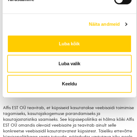
Alfis EST OÜ kasutab SSL-turvasertifikaati veebisaidi töös,
tagades krüpteeritud andmeedastuse andmesubjekti ja
serveri vahel, kus hoitakse veebisaidi kaudu saadud
andmesubjekti andmeid;
Näita andmeid
võimaldab juurdepääsu Alfis EST OÜ sisemistele IT-
süsteemidele ja andmebaasidele ainult piiratud arvule Alfis
EST OÜ poolt tööle võetud inimestele;
Luba kõik
ISIKUANDMETE SÄILITAMINE
Luba valik
Isikuandmed vastuse saamiseks saabunud sõnumitele hoitakse kuni
andmesubjekt tühistab oma nõusoleku või väidab isikuandmete
töötlemise vastu või teenuse osutamisest on möödunud kuus kuud.
Keeldu
KÜPSISED
Alfis EST OÜ teavitab, et küpsiseid kasutatakse veebisaidi toimimise
tagamiseks, kasutajakogemuse parandamiseks ja
kasutajastatistika saamiseks. See küpsisepoliitika ei hõlma kõiki Alfis
EST OÜ omandis olevaid veebisaite ja teavitab ainult selle
konkreetse veebisaidil kasutatavatest küpsistest. Täieliku ettevõtte