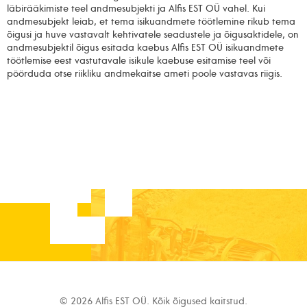
läbirääkimiste teel andmesubjekti ja Alfis EST OÜ vahel. Kui
andmesubjekt leiab, et tema isikuandmete töötlemine rikub tema
õigusi ja huve vastavalt kehtivatele seadustele ja õigusaktidele, on
andmesubjektil õigus esitada kaebus Alfis EST OÜ isikuandmete
töötlemise eest vastutavale isikule kaebuse esitamise teel või
pöörduda otse riikliku andmekaitse ameti poole vastavas riigis.
© 2026 Alfis EST OÜ. Kõik õigused kaitstud.