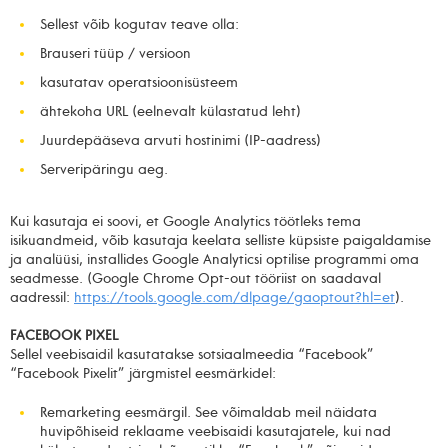
Sellest võib kogutav teave olla:
Brauseri tüüp / versioon
kasutatav operatsioonisüsteem
ähtekoha URL (eelnevalt külastatud leht)
Juurdepääseva arvuti hostinimi (IP-aadress)
Serveripäringu aeg.
Kui kasutaja ei soovi, et Google Analytics töötleks tema
isikuandmeid, võib kasutaja keelata selliste küpsiste paigaldamise
ja analüüsi, installides Google Analyticsi optilise programmi oma
seadmesse. (Google Chrome Opt-out tööriist on saadaval
aadressil:
https://tools.google.com/dlpage/gaoptout?hl=et
).
FACEBOOK PIXEL
Sellel veebisaidil kasutatakse sotsiaalmeedia “Facebook”
“Facebook Pixelit” järgmistel eesmärkidel:
Remarketing eesmärgil. See võimaldab meil näidata
huvipõhiseid reklaame veebisaidi kasutajatele, kui nad