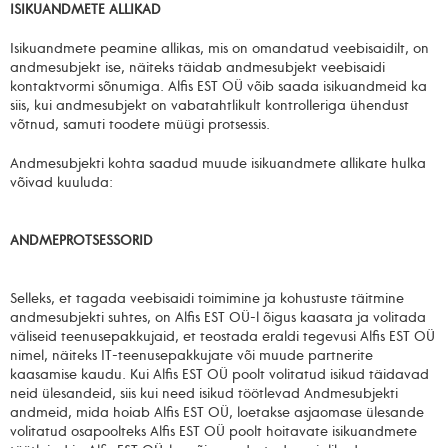
ISIKUANDMETE ALLIKAD
Isikuandmete peamine allikas, mis on omandatud veebisaidilt, on
andmesubjekt ise, näiteks täidab andmesubjekt veebisaidi
kontaktvormi sõnumiga. Alfis EST OÜ võib saada isikuandmeid ka
siis, kui andmesubjekt on vabatahtlikult kontrolleriga ühendust
võtnud, samuti toodete müügi protsessis.
Andmesubjekti kohta saadud muude isikuandmete allikate hulka
võivad kuuluda:
ANDMEPROTSESSORID
Selleks, et tagada veebisaidi toimimine ja kohustuste täitmine
andmesubjekti suhtes, on Alfis EST OÜ-l õigus kaasata ja volitada
väliseid teenusepakkujaid, et teostada eraldi tegevusi Alfis EST OÜ
nimel, näiteks IT-teenusepakkujate või muude partnerite
kaasamise kaudu. Kui Alfis EST OÜ poolt volitatud isikud täidavad
neid ülesandeid, siis kui need isikud töötlevad Andmesubjekti
andmeid, mida hoiab Alfis EST OÜ, loetakse asjaomase ülesande
volitatud osapoolteks Alfis EST OÜ poolt hoitavate isikuandmete