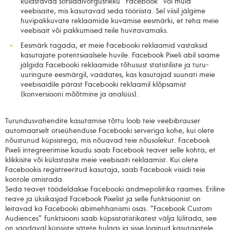
külastavad sotsiaalvõrgustikku “Facebook” või muid
veebisaite, mis kasutavad seda tööriista. Sel viisil jälgime
huvipakkuvate reklaamide kuvamise eesmärki, et teha meie
veebisait või pakkumised teile huvitavamaks.
Eesmärk tagada, et meie Facebooki reklaamid vastaksid
kasutajate potentsiaalsele huvile. Facebook Pixeli abil saame
jälgida Facebooki reklaamide tõhusust statistiliste ja turu-
uuringute eesmärgil, vaadates, kas kasutajad suunati meie
veebisaidile pärast Facebooki reklaamil klõpsamist
(konversiooni mõõtmine ja analüüs).
Turundusvahendite kasutamise tõttu loob teie veebibrauser
automaatselt otseühenduse Facebooki serveriga kohe, kui olete
nõustunud küpsistega, mis nõuavad teie nõusolekut. Facebook
Pixeli integreerimise kaudu saab Facebook teavet selle kohta, et
klikkisite või külastasite meie veebisaiti reklaamist. Kui olete
Facebookis registreeritud kasutaja, saab Facebook visiidi teie
kontole omistada.
Seda teavet töödeldakse Facebooki andmepoliitika raames. Eriline
teave ja üksikasjad Facebook Pixelist ja selle funktsioonist on
leitavad ka Facebooki abimehhanismi osas. “Facebook Custom
Audiences” funktsiooni saab küpsistatistikatest välja lülitada, see
on saadaval küpsiste sätete hulgas ja sisse loginud kasutajatele