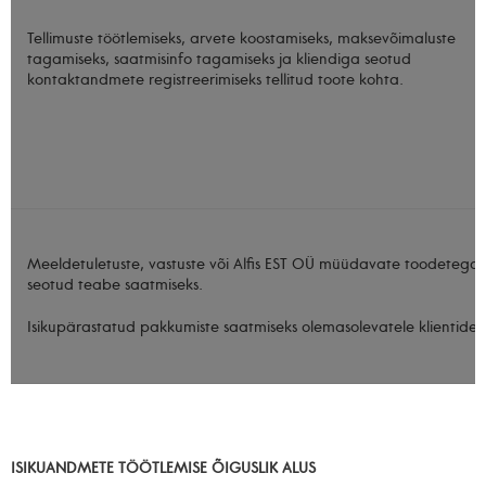
Tellimuste töötlemiseks, arvete koostamiseks, maksevõimaluste
tagamiseks, saatmisinfo tagamiseks ja kliendiga seotud
kontaktandmete registreerimiseks tellitud toote kohta.
Meeldetuletuste, vastuste või Alfis EST OÜ müüdavate toodetega
seotud teabe saatmiseks.
Isikupärastatud pakkumiste saatmiseks olemasolevatele klientidel
ISIKUANDMETE TÖÖTLEMISE ÕIGUSLIK ALUS