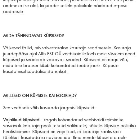
küpsisepoliitikaga saate tutvuda, pöördudes vastutava isiku poole
andmekaitse alal, kirjutades sellele poliitikale näidatud e-posti
aadressile.
MIDA TÄHENDAVAD KÜPSISED?
Väikesed failid, mis salvestatakse kasutaja seadmetele. Kasutaja
juurdepääsu ajal Alfis EST OÜ veebisaidile loeb meie süsteem need
küpsised ja seadistab vastavalt seaded. Küpsised on nagu võti,
mida teie brauser küsib kohandatud teabe jaoks. Küpsiste
kasutamisel saadakse statistikat.
MILLISED ON KÜPSISTE KATEGORIAD?
See veebisait võib kasutada järgmisi küpsiseid:
Vajalikud küpsised
– tagab kohandatud veebisaidi toimimise
vastavalt kasutaja poolt tehtud valikutele, näiteks küpsiste poliitika
heakskiitmine. Küpsised on vajalikud, et kasutaja saaks saiti
täielikult kasutada ja navigeerida. Ilma nende küpsisteta pole