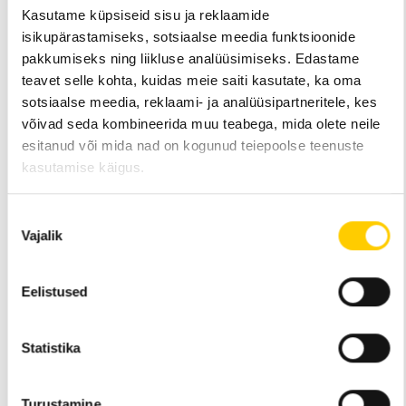
Kasutame küpsiseid sisu ja reklaamide
Alfis EST OÜ õiguspäraste huvide kaitse tuleb tagada, nt
isikupärastamiseks, sotsiaalse meedia funktsioonide
pöördumine kohtusse või muude riiklike asutuste poole isiku
vastu, kes on rikkunud Alfis EST OÜ õigustatud huve.
pakkumiseks ning liikluse analüüsimiseks. Edastame
teavet selle kohta, kuidas meie saiti kasutate, ka oma
sotsiaalse meedia, reklaami- ja analüüsipartneritele, kes
Isikuandmete edastamisel kolmandatele isikutele hindab Alfis EST
OÜ kolmandate isikute poolt pakutava kaitse taset vastavalt
võivad seda kombineerida muu teabega, mida olete neile
reguleerivatele õigusaktidele, et tagada andmesubjekti teabe
esitanud või mida nad on kogunud teiepoolse teenuste
suurim võimalik kaitse.
kasutamise käigus.
ISIKUANDMETE KAITSE
Nõusoleku
Vajalik
valik
Alfis EST OÜ kaitseb andmesubjekti isikuandmeid, kasutades
kaasaegsete tehnoloogiate poolt pakutavaid võimalusi,
arvestades olemasolevaid privaatsusriske ja Alfis EST OÜ-le
Eelistused
mõistlikult kättesaadavaid organisatsioonilisi, finants- ja tehnilisi
ressursse, sealhulgas tagades järgmised turvameetmed:
tagab kaitse Alfis EST OÜ sisemiste IT-süsteemide, hoitavate
Statistika
andmebaaside ja elektroonilises postis hoitavate
isikuandmete ebaseadusliku juurdepääsu eest;
Turustamine