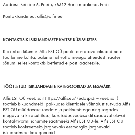
Aadress: Reti tee 6, Peetri, 75312 Harju maakond, Eesti
Kontaktandmed: alfis@alfis.ee
KONTAKTISIK ISIKUANDMETE KAITSE KÜSIMUSTES
Kui teil on küsimusi Alfis EST OÜ poolt teostatava isikuandmete
töötlemise kohta, palume teil võtta meiega ühendust, saates
sõnumi selles kontaktis loetletud e-posti aadressile.
TÖÖTLETUD ISIKUANDMETE KATEGOORIAD JA EESMÄRK
Alfis EST OÜ veebisait https://alfis.eu/ (edaspidi – veebisait)
töötleb isikuandmeid, pakkudes klientidele võimalust tutvuda Alfis
EST OÜ müüdavate toodete ja pakkumistega ning tagades
mugava ja kiire suhtluse, kasutades veebisaidil saadaval olevat
kontaktivormi sõnumite saatmiseks Alfis EST OÜ-le. Alfis EST OÜ
töötleb konkreetseks järgnevaks eesmärgiks järgnevaid
isikuandmete kategooriaid: