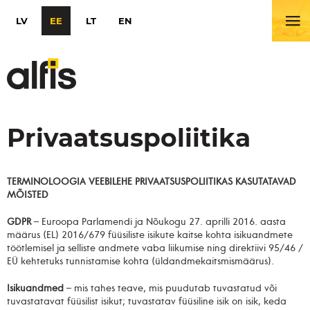
LV
EE
LT
EN
Privaatsuspoliitika
KODU
MEIST
TERMINOLOOGIA VEEBILEHE PRIVAATSUSPOLIITIKAS KASUTATAVAD
MÕISTED
GDPR
– Euroopa Parlamendi ja Nõukogu 27. aprilli 2016. aasta
määrus (EL) 2016/679 füüsiliste isikute kaitse kohta isikuandmete
KONTAKT
töötlemisel ja selliste andmete vaba liikumise ning direktiivi 95/46 /
EÜ kehtetuks tunnistamise kohta (üldandmekaitsmismäärus).
Isikuandmed
– mis tahes teave, mis puudutab tuvastatud või
tuvastatavat füüsilist isikut; tuvastatav füüsiline isik on isik, keda